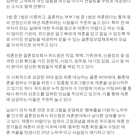
입하는 고객에게 개인 맞춤형 퍼스널 이미지 컨설팅을 무료로 제공한다
는 소식도 함께 전했다.
3쌍 중 1쌍은 이혼하고, 결혼하는 부부 5쌍 중 1쌍은 재혼한다는 통계 등
의 연장선으로 매년 재혼하려는 사람들이 꾸준히 늘고 있다. 특히 전 배
우자의 잔상, 실패에 대한 두려움 등으로 재혼이 어렵다고 하는 이들
이 많아진 가운데, 위드원은 쉽고 빠르게 재혼을 믿고 맡길 수 있도록 무
료 이미진 컨설팅을 제공하며 믿을 수 있는 결혼정보업체로써의 모습
을 지속적으로 보여주고 있다.
재혼전문 결혼정보회사 위드원은 직업, 학력, 가족관계, 신용정보 등 엄
격한 신원 확인을 거친 전문직, 사업가, 공무원, 대기업 임원, 교사 등 여
러 분야의 엄선된 회원들의 재혼을 책임 지고 있다.
또 사회적으로 성공한 30대 젊은 재혼 대상자는 물론 4050세대, 황혼재
혼을 원하는 이들을 위한 1:1 맞춤형 프로그램으로 재혼을 성공시켜주
고 있기도 하다. 위드원은 누적 참여자 수 5만명에 이르는 미팅파티를 통
해서 취미와 선호도를 접목한 만남을 주선하고 있으며, 이를 통해 재혼
에 성공하는 이들은 꾸준히 늘고 있다.
남보다 먼저 재혼 전문 프로그램을 운영해온 '행복출발 더원'의 노하우
를 인수한 결혼정보회사 위드원은 재혼분야에서 남다른 강세를 보이
고 있다. '재혼이 어렵다'는 업계의 고정관념을 깨트린 위드원의 재혼 전
문가들은 재혼이 쉬운 이유에 대해 '풍부한 재혼 회원 풀과 수많은 재
혼 커플을 탄생시킨 20년 노하우'라고 서슴없이 얘기하고 있다.