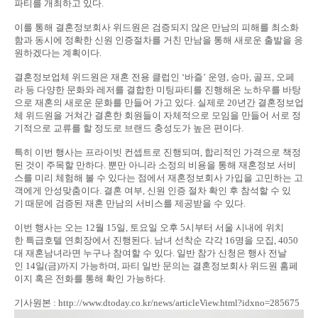
파티를 개최하고 있다.
이를 통해 결혼정보회사 위드원은 검증되지 않은 만남의 피해를 최소화
함과 동시에 정확한 신원 인증절차를 거친 만남을 통해 새로운 출발을 응
원하겠다는 계획이다.
결혼정보업체 위드원은 재혼 전용 클럽인 ‘바즐’ 운영, 승마, 골프, 오페
라 등 다양한 문화와 레저를 결합한 미팅파티를 진행해온 노하우를 바탕
으로 재혼의 새로운 문화를 만들어 가고 있다. 실제로 20년간 결혼정보업
체 위드원을 거쳐간 결혼한 회원들이 자체적으로 모임을 만들어 서로 정
기적으로 교류를 할 정도로 브랜드 충성도가 높은 편이다.
특히 이번 행사는 프라이빗 컨셉트로 진행되며, 합리적인 가격으로 책정
된 것이 주목할 만하다. 뿐만 아니라 소정의 비용을 통해 재혼정보 서비
스를 미리 체험해 볼 수 있다는 점에서 재혼정보회사 가입을 고민하는 고
객에게 안성맞춤이다. 결혼 여부, 신원 인증 절차 확인 후 참석할 수 있
기 때문에 검증된 재혼 만남의 서비스를 제공받을 수 있다.
이번 행사는 오는 12월 15일, 토요일 오후 5시부터 서울 시내에 위치
한 특급호텔 연회장에서 진행된다. 남녀 선착순 각각 16명을 모집, 4050
대 재혼남녀라면 누구나 참여할 수 있다. 일반 참가 신청은 행사 전날
인 14일(금)까지 가능하며, 파티 일반 문의는 결혼정보회사 위드원 홈페
이지 혹은 전화를 통해 확인 가능하다.
기사원본 : http://www.dtoday.co.kr/news/articleView.html?idxno=285675