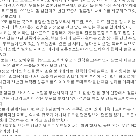
된 이번 시상에서 위드원은 결혼정보부문에서 최고점을 받아 대상 수상의 영예를
위드원은 1990년대 말 설립돼 21년간 꾸준히 결혼정보서비스를 제공해오고 
혼정보업체다.
고수'로 통하는 곳으로 유명한 결혼정보회사 위드원, 무엇보다도 '결혼을 잘 시키는
해져 미혼 자녀들의 결혼을 진정으로 믿고 맡길 수 있는 곳으로 알려져 있다.
시키는 곳’이라는 입소문으로 유명해져 자녀들의 결혼을 진정으로 믿고 맡길 수
져 있는 21년 전통의 위드원, 부모와 자녀 모두가 원하는 결혼 상대를 만날 수
 부모들이 먼저 찾는 위드원만의 ‘결혼 잘 시키는 남다른 비결’은 특허취득으로
칭 시스템, 차별화된 서비스, 여기에 결혼정보분야 21년 노하우가 합쳐져 높은 
있다.
는 21년 노하우를 바탕으로 고객 최우선의 원칙을 고수하면서 남보다 빠르고
 높은 결혼 성공률을 기록해 오고 있다.
정보 서비스 혁신을 통해 초혼 분야에서는 ‘한국형 중매 솔루션’을 지향하는 ‘
 단계 업그레이드된 서비스를 제공하고 있으며, 재혼 분야에서는 업계 최초로 재
사답게 21년간 누적된 성혼 커플의 데이터를 토대로 탁월한 재혼 성과를 이뤄내
다.
은 결혼정보회사의 시스템을 우선시하지 않고 회원 한 명 한 명의 입장에서 결
려는 각고의 노력이 작은 부분을 놓치지 않아 성혼율 높일 수 있도록 노력하는
다.
보의 관계자는 이번 수상과 관련해 “아직 부족한 점이 많아 더욱더 노력하는 계
 궁극적인 목표는 회사의 규모가 아니라 위드원 결혼정보에 결혼을 맡기는 모든
결혼에 골인하는 것”이라고 소감을 밝혔다.
2019 최고의 브랜드 선정 기념으로 위드원에서는 할인 행사 및 공연 초대, 무료 커
할 예정이다.