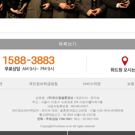
목록보기
관
개인정보취급방침
서비스약관
보증
상호명 :
(주)위드원결혼정보
| 대표이사 : 전지숙
주소 : 서울시 서초구 서초대로 356 서초지웰타워 6층
사업자등록번호 : 803-86-01057
개인정보관리책임자 : 전지숙 대표 | 결혼중개업신고번호 : 서울-서초-국내-18-0002호
통신판매업신고 : 제 2018 서울서초-1557호
전화 : 무료상담 1588-3883
| 팩스 : 02-583-7104
Copyright©withone.co.kr All rights reserved