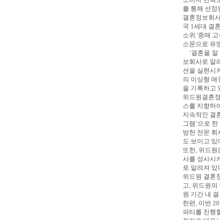
를 통해 선정
결혼정보회사 
국 1세대 결
소위 '중매 
소문으로 유명
‘결혼을 잘 
보회사로 알려
션을 실현시켜
의 이상형 매
을 기록하고 
위드원결혼정보
스를 지향하여
지속적인 결혼
그램’으로 한
방한 전문 회
도 보이고 있
또한, 위드원
사를 성사시키
로 알려져 있
위드원 결혼정
고, 위드원의
원 기간 내 
한편, 이번 
파티를 진행