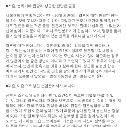
■조혼, 분위기에 휩쓸려 성급한 판단은 금물
사회경험이 부족한 20대 후반, 30대 초반에는 결혼에 대한 현명한 판단
을 하는 것에 무리가 따를 수 있다. 그렇다고 부모가 조건에 맞춰 정해준
대로 결혼을 하는 것은 금물. 결혼이란, 부모가 절대 대신해 줄 수 없는 자
신의 삶이기 때문이다. 그러니 주변분위기에 휩쓸리기 보다, 평생을 함께
할 사람의 본질을 파악할 수 있는 안목을 키워나갈 필요가 있다.
결혼에 대한 환상보다는, 결혼생활 중 겪는 갈등을 함께 극복해나
갈 수 있는 상대를 찾는 노력이 필요하다. 실제로 결혼정보회사를 찾
는 이들 중 ‘자신이 선택하기 보다는 주변의 시선에 많이 의존하는 경우
가 많은데 이는 좋은 방법이 아니’라고 조언하고 있다. 또 유혹에 약한 나
이다 보니, 순간에 현혹되는 것을 조심해야 한다. 성급한 결정엔 함정
이 따르기 마련인 것. 다양한 경험을 쌓으며 생각의 폭을 넓혀, 배우자
의 현재 모습보다 앞으로의 발전가능성을 알아보는 것이 좋다.
■재혼, 이혼으로 생긴 선입관에서 벗어나야
섣부른 스킨십에 유의해야 한다. 스킨십이 빠르면 이별도 빠를 수 있
는 것. 그리고 결혼실패의 경험을 재혼으로 보상받으려는 심리는 필히 지
양해야 한다. 전 배우자의 잔상을 버려야 진정한 결혼생활을 시작
할 수 있다. 또한 이혼의 상처가 있기 때문에 상대를 먼저 불신하는 경향
이 있다. 또한 전 배우자의 직업이나 혈액형 등 같은 점이 발견되기라
도 하면 기피하는 모습도 보이는데, 이것은 되레 자신이 선택할 수 있
는 폭을 좁히게 되는 결과를 초래한다. 전 배우자와 비교하며 피해의식