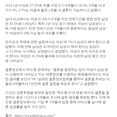
이어 1년 이상은 27.2%로 뒤를 이었고 3~6개월이 18.2%, 3개월 이내
가 6.3%, 3.7%는 마음에 들면 1개월 내 결혼이 가능하다고 답했다.
남녀 비교에서는 여성 62.4%가 6개월 이상 연애기간을 원한 반면 남성
은 43.5%로 나타났다. 특히 1년 이상 장기 연애는 여성이 남성보다 3
배 가량 높았다. 반면 연애기간은 1개월이면 충분하다는 응답은 남성
이 여성보다 2배 이상 높아 대조를 이뤘다.
프러포즈 주체에 관한 설문에서는 여성 68.7%가 남성이 해야 한다고 응
답했다. 이에 반해 남성은 42.6%만이 남성이 해야 한다는 입장이
고 52.8%는 누가해도 상관없다고 응답했다. 여성이 먼저 프러포즈해
야 한다는 여성은 16.2%에 불과해 프러포즈는 여전히 남성 몫인 것으
로 나타났다.
결혼정보회사 위드원 관계자는 “결혼을 결정하는 있어 여성이 남성 보
다 신중하게 나타났고 이는 재혼정보를 이용하는 회원들에게서도 비슷
한 결과를 보인다”며 “실제로 결혼정보업체를 통하여 결혼을 하려는 이
들은 6개월에서 1년안에 결혼 결정을 목표로 한다”고 설명했다.
21년간 성혼회원을 토대로 발표한 ‘위드원 21년 편람’에서도 결혼을 결
정하는 평균 기간이 8.3개월로 조사돼 설문 결과를 뒷받침 했다. 이에 위
드원 결혼정보회사는 가입 후 3개월내 집중 중매 서비스를 실시해 결
혼 성공률을 높여 가고 있다.
출처 : https://www.dailysecu.com/?