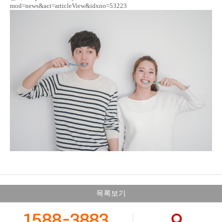
mod=news&act=articleView&idxno=53223
목록보기