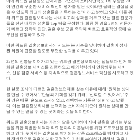
이에 위드원 결혼정보 관계자는 “2년간의 소비자만족도 1위 수상은 20
여 년간의 꾸준한 서비스 혁신이 평가를 받은 것이라면 올해는 결실을 맺
을 수 있도록 최고의 성혼률을 기록하는 것”이라고 밝히고 있다. 이를 위
해 위드원 결혼정보회사는 사내 최고의 성과를 거두고 있는 결혼 전문가
들을 전진 배치해 성혼률 Top 팀을 구성했다. 회원 한 명을 3명의 전문가
가 빠르고 정확히 진단, 결혼 후보 군을 축약해 빠르고 효율적인 중매 솔
루션을 진행하고 있다.
이런 위드원 결혼정보회사의 시도는 봄 시즌을 맞이하여 결혼이 성사
된 회원이 급증할 정도로 뚜렷한 성과를 이루고 있다.
22년의 전통을 이어가고 있는 위드원 결혼정보회사는 남들보다 먼저 특
화된 결혼정보 서비스를 진행하였고 해외학력까지 인증해주는 서비
스, 신용 검증 서비스 등 지속적으로 결혼정보서비스 혁신을 시도하고 있
다.
한 설문 조사에 따르면 결혼정보업체를 찾는 이유에 대해 ‘원하는 상대
를 만날 수 있어서’, ‘만남의 기회를 갖기 위해’, ‘신뢰할 수 있어서’, ‘주
위 권유 때문’ 순으로 조사되었고, 선택하는 기준은 ‘신뢰’라고 답했
다. 이는 결혼정보회사를 선택하는 소비자의 기준이 원하는 상대를 만
날 수 있는 믿을 수 있는 곳이라는 것을 의미한다.
위드원 결혼정보회사는 가정의 달을 맞이하여 자녀 결혼을 맡기는 부모
들을 위한 특별한 혜택과 의료 분야의 미혼남녀를 위한 프로모션을 진행
하고 있다. 늦어지는 결혼으로 야기되는 각종 스트레스를 방지하고 사
회 전반적으로 결혼에 대한 긍정적인 가치를 부여하기 위해서 ‘결혼 1