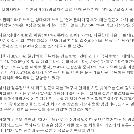
보회사에서는 미혼남녀 783명을 대상으로 '연애 권태기'에 관한 설문을 실시해
 권태기라고 느끼는 상대에게 느끼는 '연애 권태기 징후'에 대한 질문에 대해 남성
차림'(415%)을 여성은 '오늘 뭐 할까?(준비 없는 만남)'(46.2%)이라고 가장 많은
은 ‘상대의 빈번한 짜증'(28.6%), '뜸해진 연락'(17.4%), '피곤한데 다음에 보자
)순으로, 여성은 '피곤한데 다음에 보자(만남 횟수의 감소)'(28.7%), '오늘 무슨 날?'
%), '뜸해진 연락'(8.4%) 순으로 조사돼 차이를 보였다.
징후가 보인다면 현명하게 극복하는 것도 방법. '연애 권태기 극복 방법'에 대해 
준비'(35.6%), '여행 등 야외로 나갈 계획을 세운다'(27.8%), '대화로 푼다'(20.2%)
%)의 순으로 여성은 '대화로 푼다'(35.4%), '긴장감을 준다'(29.1%), '기억에 남을 
), '시간이 약'(16.2%)로 조사돼, 남성은 이벤트, 여행 등 분위기를 바꿔 극복하는 
 파악해 극복하려는 성향을 보였다.
실시한 결혼정보회사 위드원 관계자는 "누구나 연애를 하면 찾아오는 연애 권태
이별로 이어지는 경우가 발생할 가능성이 높아지는데 실제로 결혼정보업체를 통
작 후 3~6개월 사이에 위기가 오는 사례가 많아 연애 컨설팅을 진행하고 있다"
태기가 찾아오는 것을 느낀다면 회피하는 방법은 가장 위험한 방법이며, 숨기지 
고, 주변의 조언을 듣는 것도 좋은 방법"이라고 조언했다.
진행한 위드원 결혼정보회사는 올해로 22주년을 맞이한 곳으로 철저한 신원 인
진행하고 있다. 특히 다양한 결혼 성공 사례를 토대로 회원들이 가입에서 결혼까
매니저가 밀착 관리해 높은 결혼 성공율을 기록하고 있다.